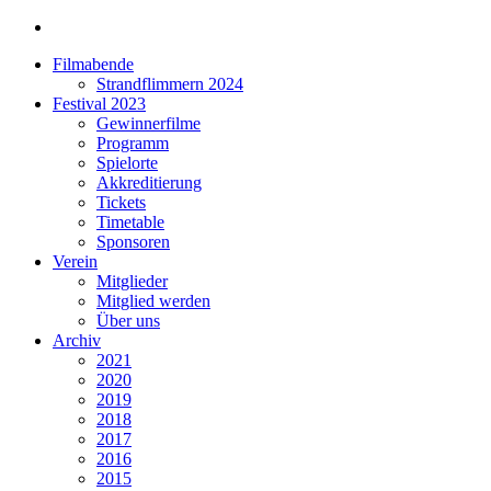
Filmabende
Strandflimmern 2024
Festival 2023
Gewinnerfilme
Programm
Spielorte
Akkreditierung
Tickets
Timetable
Sponsoren
Verein
Mitglieder
Mitglied werden
Über uns
Archiv
2021
2020
2019
2018
2017
2016
2015