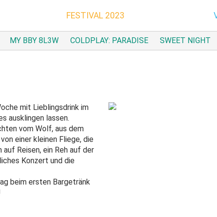
FESTIVAL 2023
MY BBY 8L3W
COLDPLAY: PARADISE
SWEET NIGHT
Woche mit Lieblingsdrink im
es ausklingen lassen.
chten vom Wolf, aus dem
on einer kleinen Fliege, die
 auf Reisen, ein Reh auf der
liches Konzert und die
eitrag beim ersten Bargetränk
!