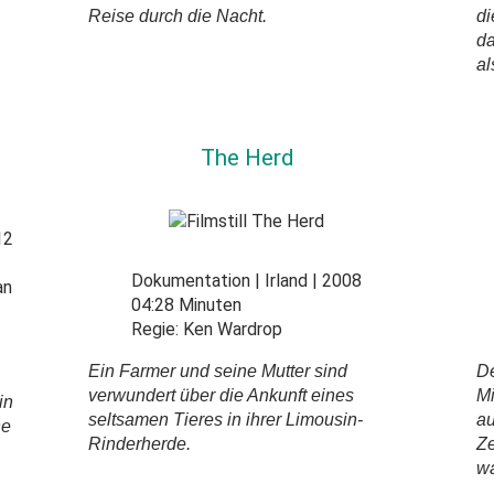
Reise durch die Nacht.
di
da
al
The Herd
12
Dokumentation
Irland
2008
an
04:28 Minuten
Regie:
Ken Wardrop
Ein Farmer und seine Mutter sind
De
verwundert über die Ankunft eines
Mi
in
seltsamen Tieres in ihrer Limousin-
au
ne
Rinderherde.
Ze
wa